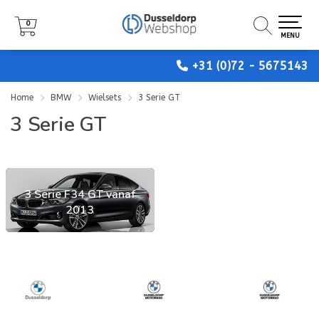
0
0
0
MENU
MENU
MENU
+31 (0)72 - 5675143
Home
BMW
Wielsets
3 Serie GT
3 Serie GT
3 Serie F34 GT vanaf
2013