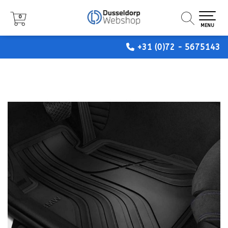
0
0
0
MENU
MENU
MENU
+31 (0)72 - 5675143