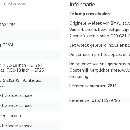
Informatie
n
/
Afdrukken
Te koop aangeboden
Originele wielset van BMW, styl
1529796
Winterbanden. Deze velgen zijn
2 serie 3 serie 4 serie G20 G21 
g: 796M
Set wordt geleverd inclusief b
De gemeten profieldieptes en d
De op deze wielset gemonteerde
: 7,5Jx18 inch - ET25 |
as: 7,5Jx18 inch - ET25
Oostenrijk verplichte sneeuwvl
markering.
: 6885305 | Achteras:
05
Referentienummer: 28111
kt zonder schade
Referentie: U36211529796
kt zonder schade
ikerssporen
kt zonder schade