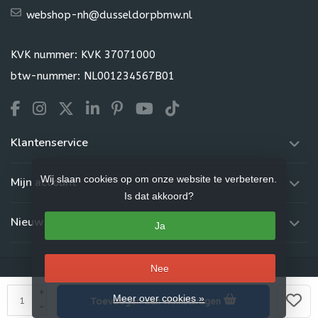
webshop-nh@dusseldorpbmw.nl
KVK nummer: KVK 37071000
btw-nummer: NL001234567B01
Klantenservice
Wij slaan cookies op om onze website te verbeteren.
Mijn account
Is dat akkoord?
Nieuwsbrief
Ja
Nee
+
Meer over cookies »
Toevoegen aan winkelwagen
© Copyright 2026 Dusseldorp Webshop
-