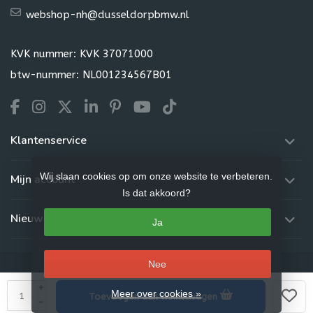
webshop-nh@dusseldorpbmw.nl
KVK nummer: KVK 37071000
btw-nummer: NL001234567B01
Klantenservice
Wij slaan cookies op om onze website te verbeteren.
Mijn account
Is dat akkoord?
Nieuwsbrief
Ja
Nee
+
Meer over cookies »
Toevoegen aan winkelwagen
© Copyright 2026 Dusseldorp Webshop
-