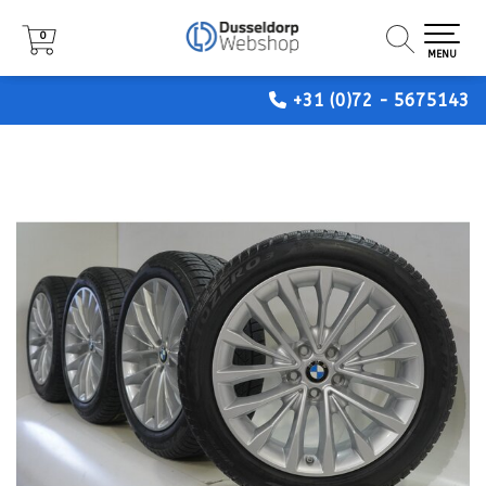
0
0
0
MENU
MENU
MENU
+31 (0)72 - 5675143