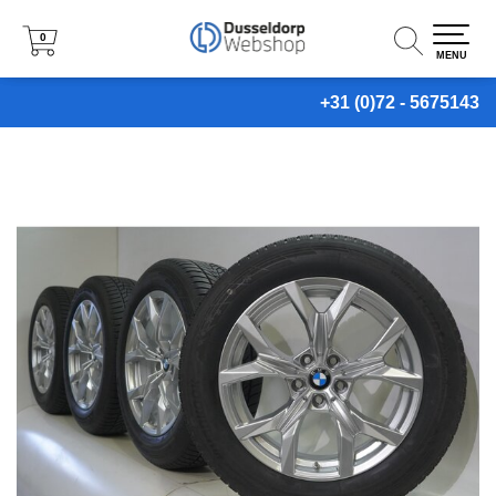
0
0
0
MENU
MENU
MENU
+31 (0)72 - 5675143