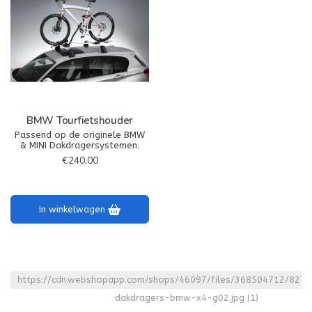
BMW Tourfietshouder
Passend op de originele BMW
& MINI Dakdragersystemen.
€240,00
In winkelwagen
https://cdn.webshopapp.com/shops/46097/files/368504712/827
dakdragers-bmw-x4-g02.jpg
(1)