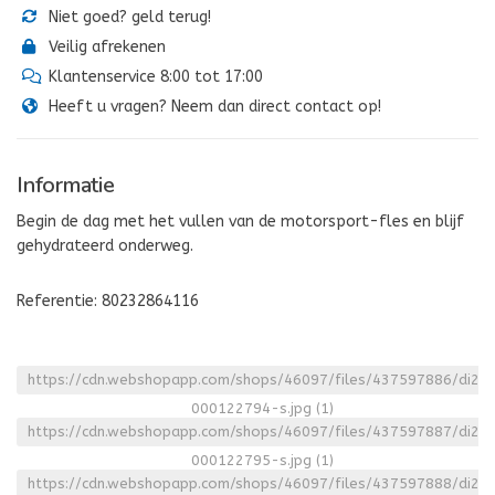
Niet goed? geld terug!
Veilig afrekenen
Klantenservice 8:00 tot 17:00
Heeft u vragen? Neem dan direct contact op!
Informatie
Begin de dag met het vullen van de motorsport-fles en blijf
gehydrateerd onderweg.
Referentie: 80232864116
https://cdn.webshopapp.com/shops/46097/files/437597886/di23
000122794-s.jpg
(1)
https://cdn.webshopapp.com/shops/46097/files/437597887/di23
000122795-s.jpg
(1)
https://cdn.webshopapp.com/shops/46097/files/437597888/di23