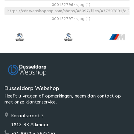
000122796-s.jpg
(1)
https://cdn.webshopapp.com/shops/46097/files/437597891/di23
000122797-s.jpg
(1)
Dusseldorp Webshop
Heeft u vragen of opmerkingen, neem dan contact op
met onze klantenservice.
Koraalstraat 5
1812 RK Alkmaar
+31 (0)72 - 5675143