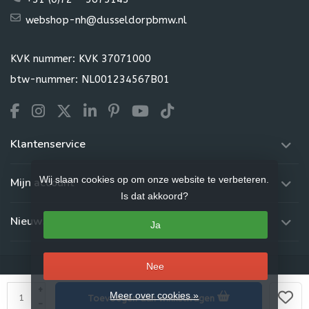
webshop-nh@dusseldorpbmw.nl
KVK nummer: KVK 37071000
btw-nummer: NL001234567B01
Klantenservice
Wij slaan cookies op om onze website te verbeteren.
Mijn account
Is dat akkoord?
Nieuwsbrief
Ja
Nee
+
Meer over cookies »
Toevoegen aan winkelwagen
© Copyright 2026 Dusseldorp Webshop
-