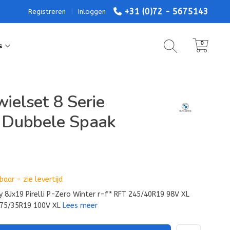
+31 (0)72 - 5675143
Registreren
|
Inloggen
0
s
elset 8 Serie
Dubbele Spaak
aar - zie levertijd
 8Jx19 Pirelli P-Zero Winter r-f* RFT 245/40R19 98V XL
 275/35R19 100V XL
Lees meer