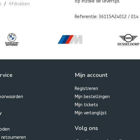
op inzake de levertijd.
n
/
Afdrukken
Referentie: 36115A24012 / 014
rvice
Mijn account
Registreren
oorwaarden
Mijn bestellingen
Mijn tickets
y
Mijn verlanglijst
Volg ons
oden
 retourneren