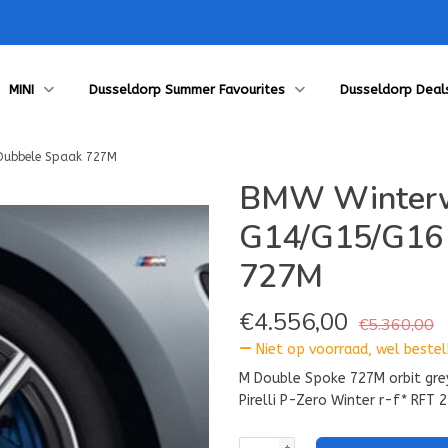
MINI
Dusseldorp Summer Favourites
Dusseldorp Deal
 Dubbele Spaak 727M
BMW Winterwi
G14/G15/G16 
727M
€
4.556,00
€5.360,00
Niet op voorraad, wel bestelb
M Double Spoke 727M orbit grey
Pirelli P-Zero Winter r-f* RFT