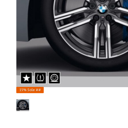
15%
Sale ##