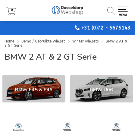
0
0
0
MENU
MENU
MENU
+31 (0)72 - 5675143
Home
Demo / Gebruikte Wielset
Winter wielsets
BMW 2 AT &
2 GT Serie
BMW 2 AT & 2 GT Serie
BMW F45 & F46
BMW U06