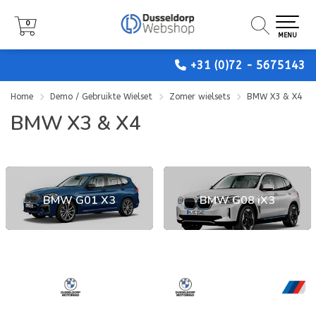
0
0
0
MENU
MENU
MENU
+31 (0)72 - 5675143
Home
Demo / Gebruikte Wielset
Zomer wielsets
BMW X3 & X4
BMW X3 & X4
BMW G01 X3
BMW G08 iX3