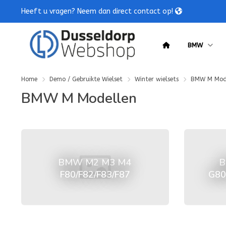
Heeft u vragen? Neem dan direct contact op!
BMW
Home
Demo / Gebruikte Wielset
Winter wielsets
BMW M Mod
BMW M Modellen
BMW M2 M3 M4
B
F80/F82/F83/F87
G80