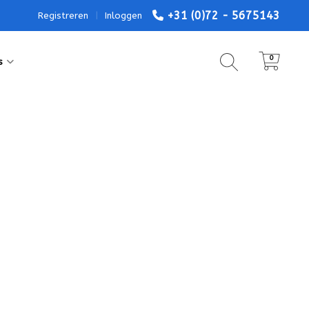
+31 (0)72 - 5675143
Registreren
|
Inloggen
0
s