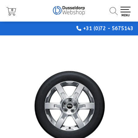
0
0
0
MENU
MENU
MENU
+31 (0)72 - 5675143