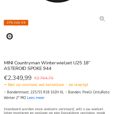
15%
Sale ##
MINI Countryman Winterwielset U25 18”
ASTEROID SPOKE 944
€
2.349,99
€2.764,70
Niet op voorraad, wel bestelbaar - zie levertijd
- Bandenmaat: 225/55 R18 102H XL - Banden: Pirelli CintuRato
Winter 2* MO
Lees meer
Standaard worden onze wielsets verstuurd, wilt u uw wielset
laten monteren en opslaan op een Dusseldorp vestiging, maak