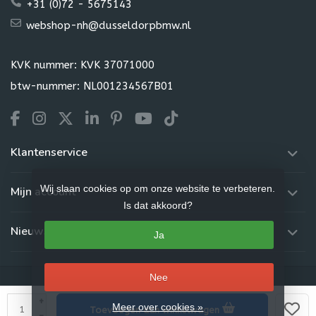
+31 (0)72 - 5675143
webshop-nh@dusseldorpbmw.nl
KVK nummer: KVK 37071000
btw-nummer: NL001234567B01
Klantenservice
Wij slaan cookies op om onze website te verbeteren.
Mijn account
Is dat akkoord?
Nieuwsbrief
Ja
Nee
+
Meer over cookies »
Toevoegen aan winkelwagen
© Copyright 2026 Dusseldorp Webshop