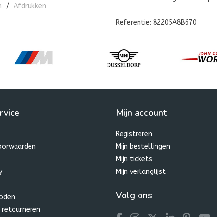
n
/
Afdrukken
Referentie: 82205A8B670
rvice
Mijn account
Registreren
oorwaarden
Mijn bestellingen
Mijn tickets
y
Mijn verlanglijst
Volg ons
oden
 retourneren