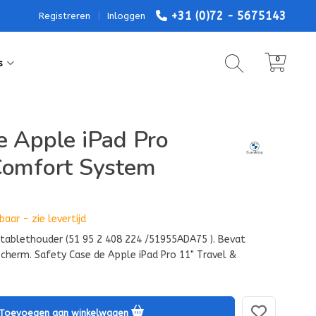
+31 (0)72 - 5675143
Registreren
|
Inloggen
0
s
e Apple iPad Pro
Comfort System
aar - zie levertijd
 tablethouder (51 95 2 408 224 /51955ADA75 ). Bevat
scherm. Safety Case de Apple iPad Pro 11" Travel &
Toevoegen aan winkelwagen