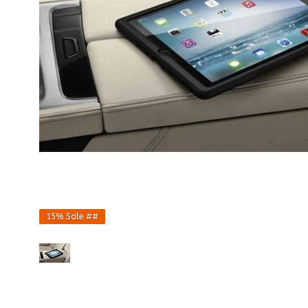
15%
Sale ##