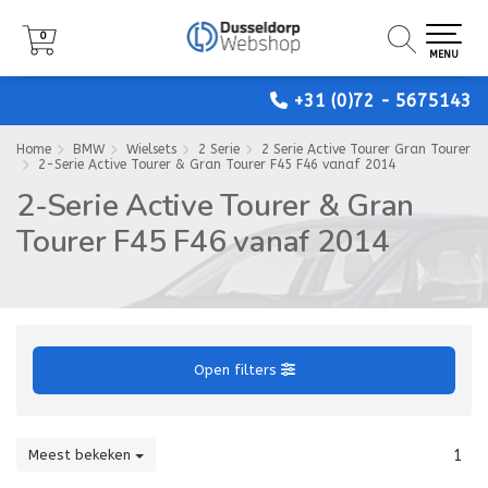
0
0
0
MENU
MENU
MENU
+31 (0)72 - 5675143
Home
BMW
Wielsets
2 Serie
2 Serie Active Tourer Gran Tourer
2-Serie Active Tourer & Gran Tourer F45 F46 vanaf 2014
2-Serie Active Tourer & Gran
Tourer F45 F46 vanaf 2014
Open filters
Meest bekeken
1