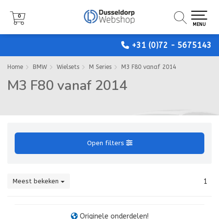
0
0
0
MENU
MENU
MENU
+31 (0)72 - 5675143
Home
BMW
Wielsets
M Series
M3 F80 vanaf 2014
M3 F80 vanaf 2014
Open filters
Meest bekeken
1
Originele onderdelen!