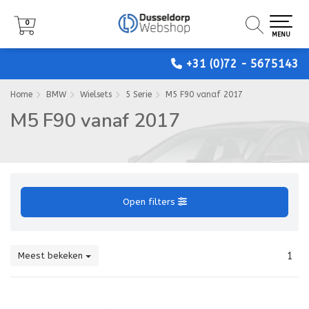
0
0
0
MENU
MENU
MENU
+31 (0)72 - 5675143
Home
BMW
Wielsets
5 Serie
M5 F90 vanaf 2017
M5 F90 vanaf 2017
Open filters
Meest bekeken
1