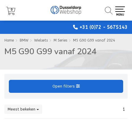
0
0
0
MENU
MENU
MENU
+31 (0)72 - 5675143
Home
BMW
Wielsets
M Series
M5 G90 G99 vanaf 2024
M5 G90 G99 vanaf 2024
Open filters
Meest bekeken
1