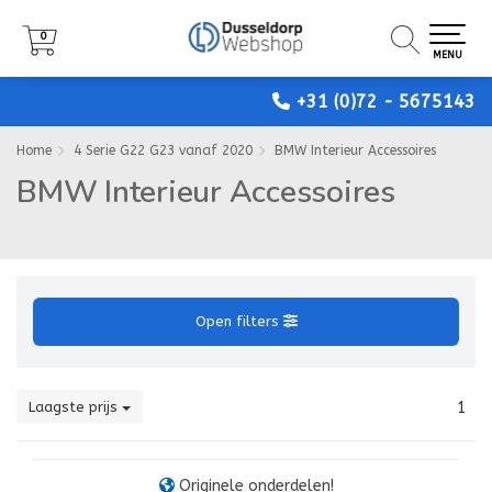
0
0
0
MENU
MENU
MENU
+31 (0)72 - 5675143
Home
4 Serie G22 G23 vanaf 2020
BMW Interieur Accessoires
BMW Interieur Accessoires
Open filters
Laagste prijs
1
Originele onderdelen!