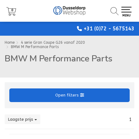
0
0
0
MENU
MENU
MENU
+31 (0)72 - 5675143
Home
4 serie Gran Coupe G26 vanaf 2020
BMW M Performance Parts
BMW M Performance Parts
Open filters
Laagste prijs
1