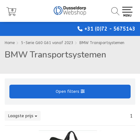
0
0
0
MENU
MENU
MENU
+31 (0)72 - 5675143
Home
5-Serie G60 G61 vanaf 2023
BMW Transportsystemen
BMW Transportsystemen
Open filters
Laagste prijs
1