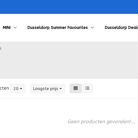
MINI
Dusseldorp Summer Favourites
Dusseldorp Deal
s
cten
20
Laagste prijs
Geen producten gevonden!...