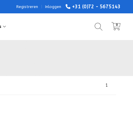
+31 (0)72 - 5675143
Registreren
|
Inloggen
0
s
1