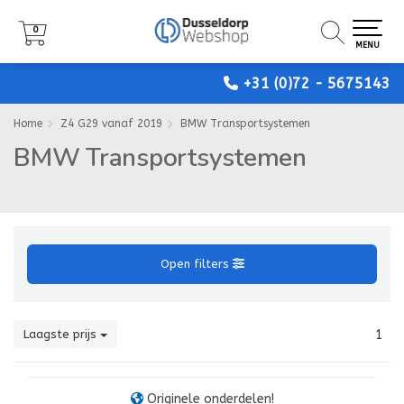
0
0
0
MENU
MENU
MENU
+31 (0)72 - 5675143
Home
Z4 G29 vanaf 2019
BMW Transportsystemen
BMW Transportsystemen
Open filters
Laagste prijs
1
Originele onderdelen!