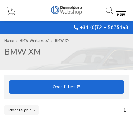
0
0
0
MENU
MENU
MENU
+31 (0)72 - 5675143
Home
BMW Wintersets*
BMW XM
BMW XM
Open filters
Laagste prijs
1