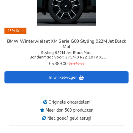
15%
Sale
BMW Winterwielset XM Serie G09 Styling 922M Jet Black
Mat
Styling 922M Jet Black Mat
Bandenmaat voor: 275/40 R22 107V XL
Bandenmaat achter: 315/35 R22 111V XL
€5.389,00
€6.340,00
Banden: Pirelli Scorpion Winter
In winkelwagen
Originele onderdelen!
Meer dan 500 producten
Niet goed? geld terug!