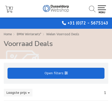
0
0
0
MENU
MENU
MENU
+31 (0)72 - 5675143
Home
BMW Wintersets*
Wielen Voorraad Deals
Voorraad Deals
Open filters
Laagste prijs
1