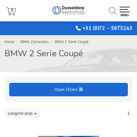
0
0
0
MENU
MENU
MENU
+31 (0)72 - 5675143
Home
BMW Zomersets
BMW 2 Serie Coupé
BMW 2 Serie Coupé
Open filters
Laagste prijs
1