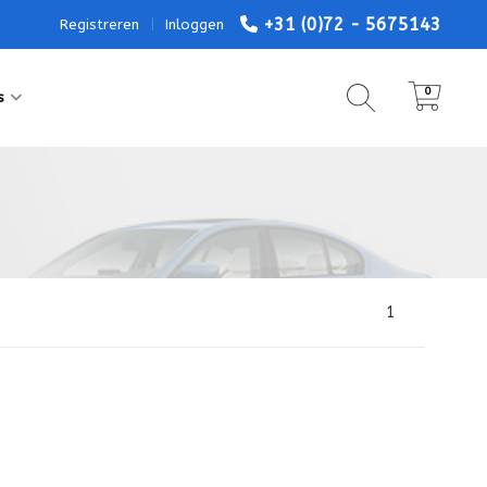
+31 (0)72 - 5675143
Registreren
|
Inloggen
0
s
1