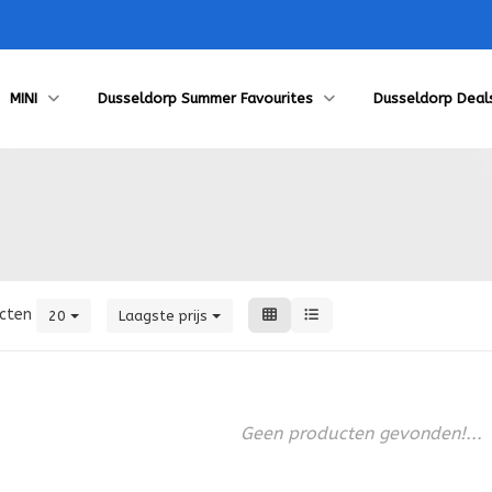
MINI
Dusseldorp Summer Favourites
Dusseldorp Deal
cten
20
Laagste prijs
Geen producten gevonden!...