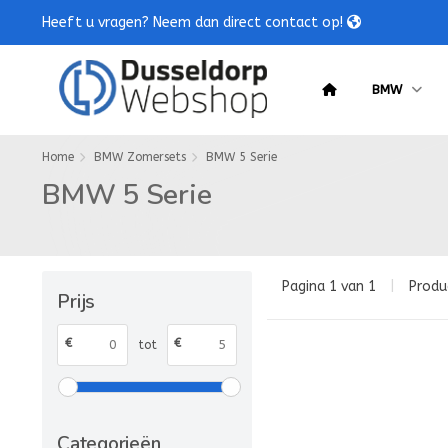
Heeft u vragen? Neem dan direct contact op!
BMW
Home
BMW Zomersets
BMW 5 Serie
BMW 5 Serie
Pagina 1 van 1
|
Produ
Prijs
€
€
tot
Categorieën