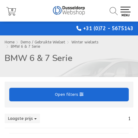
0
0
0
MENU
MENU
MENU
+31 (0)72 - 5675143
Home
Demo / Gebruikte Wielset
Winter wielsets
BMW 6 & 7 Serie
BMW 6 & 7 Serie
Open filters
Laagste prijs
1