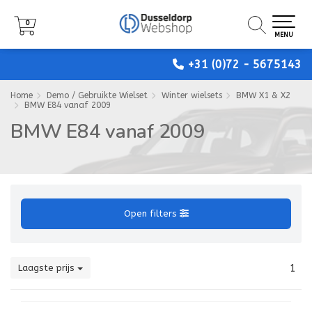
0
0
0
MENU
MENU
MENU
+31 (0)72 - 5675143
Home
Demo / Gebruikte Wielset
Winter wielsets
BMW X1 & X2
BMW E84 vanaf 2009
BMW E84 vanaf 2009
Open filters
Laagste prijs
1