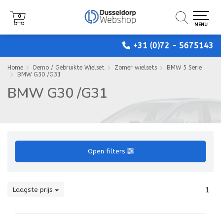
0
0
0
MENU
MENU
MENU
+31 (0)72 - 5675143
Home
Demo / Gebruikte Wielset
Zomer wielsets
BMW 5 Serie
BMW G30 /G31
BMW G30 /G31
Open filters
Laagste prijs
1