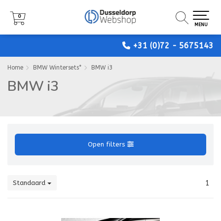
0
0
0
MENU
MENU
MENU
+31 (0)72 - 5675143
Home
BMW Wintersets*
BMW i3
BMW i3
Open filters
Standaard
1