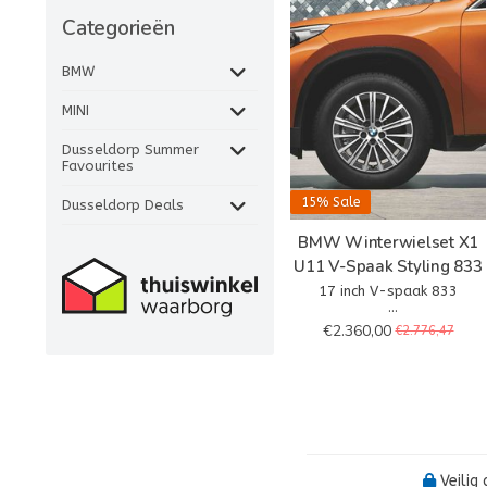
Categorieën
BMW
MINI
Dusseldorp Summer
Favourites
15%
Sale
Dusseldorp Deals
BMW Winterwielset X1
U11 V-Spaak Styling 833
17 inch V-spaak 833
– Wielkleur: Gun Metal
€2.360,00
€2.776,47
Bicolor
– Wielafmetingen: 7Jx17
– Bandenmaat: 205/65R17
100H XL
Veilig