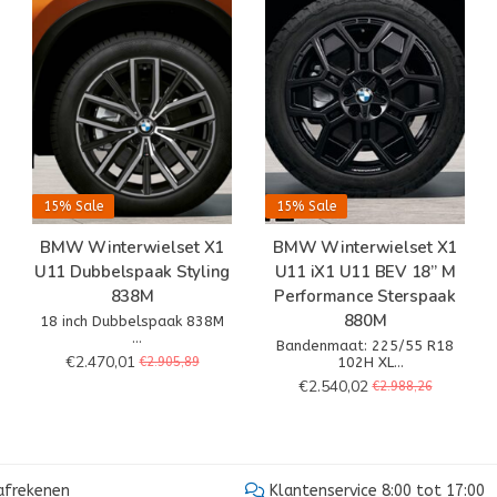
15%
Sale
15%
Sale
BMW Winterwielset X1
BMW Winterwielset X1
U11 Dubbelspaak Styling
U11 iX1 U11 BEV 18” M
838M
Performance Sterspaak
880M
18 inch Dubbelspaak 838M
Bandenmaat: 225/55 R18
– Wielkleur: Midnight Grey
€2.470,01
€2.905,89
102H XL
Bicolor
Banden: Continental Winter
€2.540,02
€2.988,26
– Wielafmetingen: 7,5Jx18
Contact TS860S* MO
– Bandenmaat: 225/55R18
102H XL
 afrekenen
Klantenservice 8:00 tot 17:00