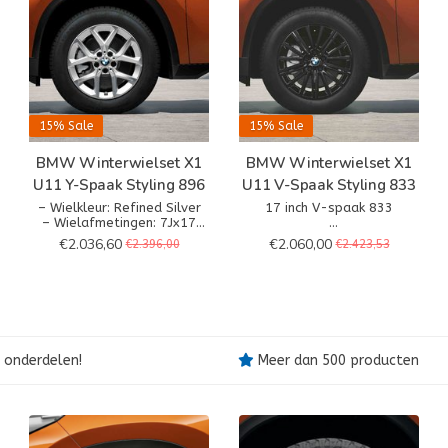
15%
Sale
15%
Sale
BMW Winterwielset X1
BMW Winterwielset X1
U11 Y-Spaak Styling 896
U11 V-Spaak Styling 833
– Wielkleur: Refined Silver
17 inch V-spaak 833
– Wielafmetingen: 7Jx17
– Bandenmaat: 205/65 R17
– Wielkleur: Jet Black
€2.036,60
€2.060,00
€2.396,00
€2.423,53
100H XL
– Wielafmetingen: 7Jx17
– Bandenmaat: 205/65 R17
100H XL
 onderdelen!
Meer dan 500 producten