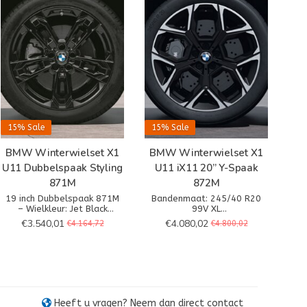
15%
Sale
15%
Sale
BMW Winterwielset X1
BMW Winterwielset X1
U11 Dubbelspaak Styling
U11 iX11 20” Y-Spaak
871M
872M
19 inch Dubbelspaak 871M
Bandenmaat: 245/40 R20
– Wielkleur: Jet Black
99V XL
– Wielafmetingen: 8Jx19
Banden: Pirelli P-Zero
€3.540,01
€4.080,02
€4.164,72
€4.800,02
– Bandenmaat: 245/45R19
Winter* MO
102H XL
Heeft u vragen? Neem dan direct contact