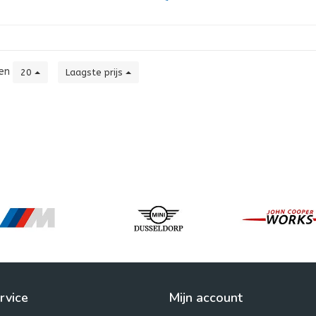
ten
20
Laagste prijs
rvice
Mijn account