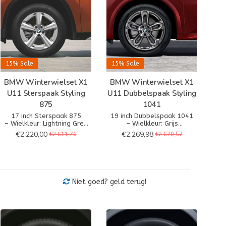
15%
Sale
15%
Sale
BMW Winterwielset X1
BMW Winterwielset X1
U11 Sterspaak Styling
U11 Dubbelspaak Styling
875
1041
17 inch Sterspaak 875
19 inch Dubbelspaak 1041
– Wielkleur: Lightning Grey
– Wielkleur: Grijs
– Wielafmetingen: 7Jx17
– Wielafmetingen: 8Jx19
€2.220,00
€2.269,98
€2.611,76
€2.670,57
– Bandenmaat: 205/65 R17
– Bandenmaat: 195/55R19
100H XL
97H XL
Niet goed? geld terug!