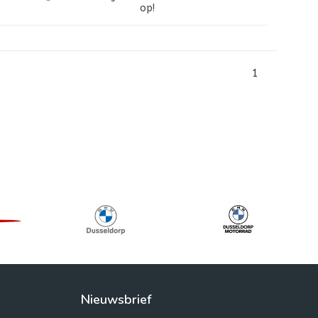
op!
1
Nieuwsbrief