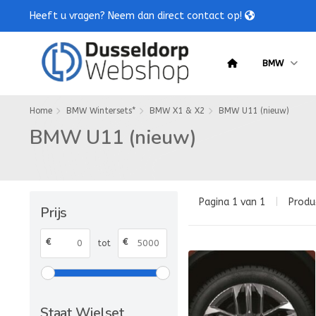
Heeft u vragen? Neem dan direct contact op!
BMW
Home
BMW Wintersets*
BMW X1 & X2
BMW U11 (nieuw)
BMW U11 (nieuw)
Pagina 1 van 1
|
Produ
Prijs
€
€
tot
Staat Wielset