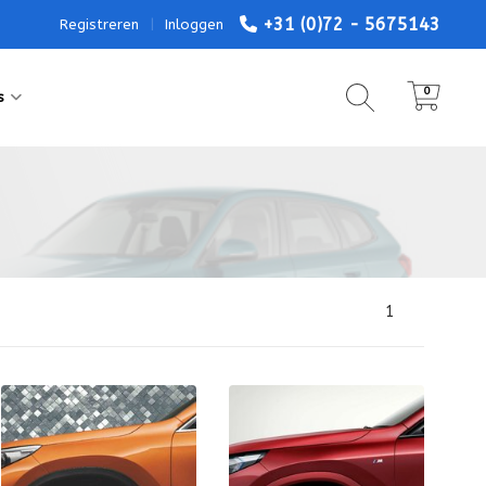
+31 (0)72 - 5675143
Registreren
|
Inloggen
0
s
1