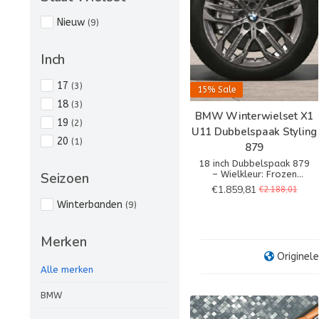
Nieuw
(9)
Inch
17
(3)
15%
Sale
18
(3)
BMW Winterwielset X1
19
(2)
U11 Dubbelspaak Styling
20
(1)
879
18 inch Dubbelspaak 879
– Wielkleur: Frozen
Seizoen
Gunmetal Grey
€1.859,81
€2.188,01
– Wielafmetingen: 6,5Jx18
Winterbanden
(9)
– Bandenmaat: 205/60R18
99H XL
Merken
Originele
Alle merken
BMW