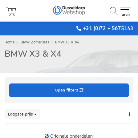
0
0
0
MENU
MENU
MENU
+31 (0)72 - 5675143
Home
BMW Zomersets
BMW X3 & X4
BMW X3 & X4
Open filters
Laagste prijs
1
Originele onderdelen!