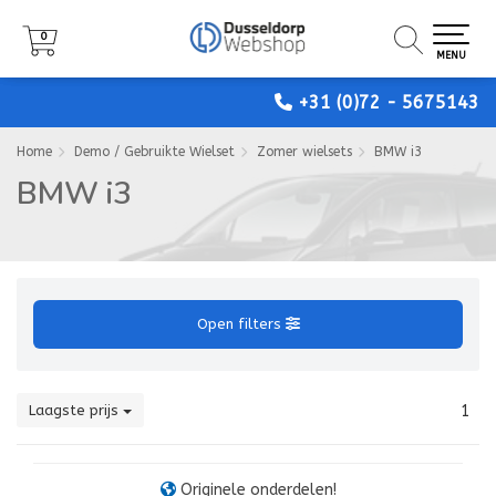
0
0
0
MENU
MENU
MENU
+31 (0)72 - 5675143
Home
Demo / Gebruikte Wielset
Zomer wielsets
BMW i3
BMW i3
Open filters
Laagste prijs
1
Originele onderdelen!