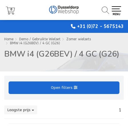
0
0
0
MENU
MENU
MENU
+31 (0)72 - 5675143
Home
Demo / Gebruikte Wielset
Zomer wielsets
BMW i4 (G26BEV) / 4 GC (G26)
BMW i4 (G26BEV) / 4 GC (G26)
Open filters
Laagste prijs
1