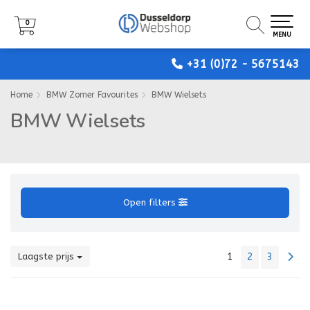
0
0
0
MENU
MENU
MENU
+31 (0)72 - 5675143
Home
BMW Zomer Favourites
BMW Wielsets
BMW Wielsets
Open filters
Laagste prijs
1
2
3