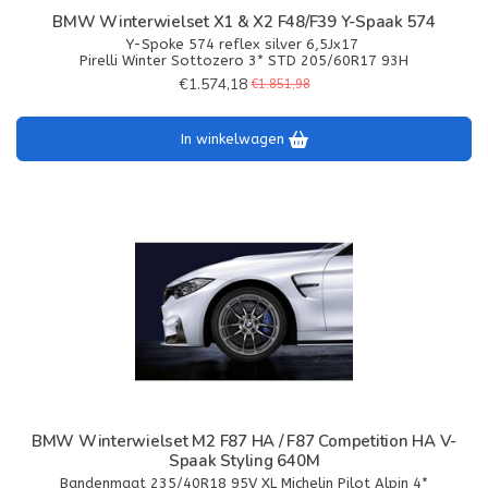
BMW Winterwielset X1 & X2 F48/F39 Y-Spaak 574
Y-Spoke 574 reflex silver 6,5Jx17
Pirelli Winter Sottozero 3* STD 205/60R17 93H
€1.574,18
€1.851,98
In winkelwagen
BMW Winterwielset M2 F87 HA / F87 Competition HA V-
Spaak Styling 640M
Bandenmaat 235/40R18 95V XL Michelin Pilot Alpin 4*