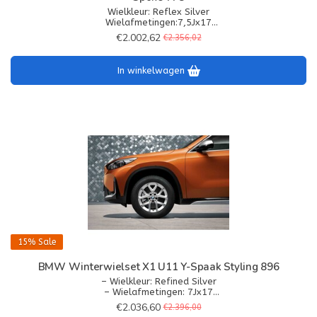
Wielkleur: Reflex Silver
Wielafmetingen:7,5Jx17
Bandenmaat: 225/50R17 98H XL
€2.002,62
€2.356,02
Banden: Pirelli Winter Sottozero 3 RFT
In winkelwagen
15%
Sale
BMW Winterwielset X1 U11 Y-Spaak Styling 896
– Wielkleur: Refined Silver
– Wielafmetingen: 7Jx17
– Bandenmaat: 205/65 R17 100H XL
€2.036,60
€2.396,00