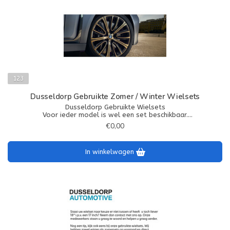
123
Dusseldorp Gebruikte Zomer / Winter Wielsets
Dusseldorp Gebruikte Wielsets
Voor ieder model is wel een set beschikbaar.
Kijk op voor de actuele voorraad op,
€0,00
www.dusseldorp-webshop.nl/bmw/bmw-wielsets/demo-
gebruikte-wielset/
In winkelwagen