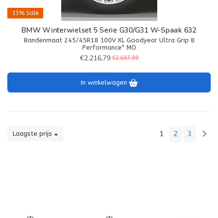
15%
Sale
BMW Winterwielset 5 Serie G30/G31 W-Spaak 632
Bandenmaat 245/45R18 100V XL Goodyear Ultra Grip 8
Performance* MO
€2.216,79
€2.607,99
In winkelwagen
Laagste prijs
1
2
3