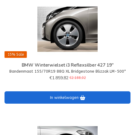
15%
Sale
BMW Winterwielset i3 Reflexsilber 427 19"
Bandenmaat 155/70R19 88Q XL Bridgestone Blizzak LM-500*
€1.859,82
€2.188,02
In winkelwagen