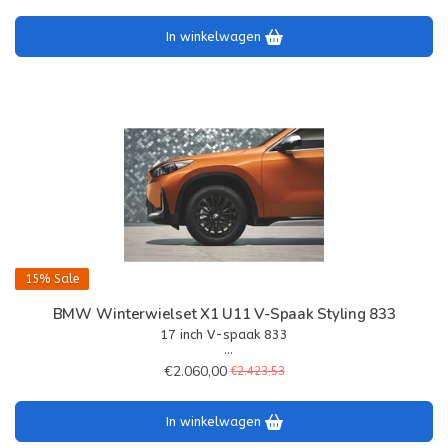
In winkelwagen
15%
Sale
BMW Winterwielset X1 U11 V-Spaak Styling 833
17 inch V-spaak 833
– Wielkleur: Jet Black
€2.060,00
€2.423,53
– Wielafmetingen: 7Jx17
– Bandenmaat: 205/65 R17 100H XL
In winkelwagen