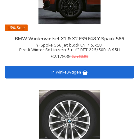
15%
Sale
BMW Winterwielset X1 & X2 F39 F48 Y-Spaak 566
Y-Spoke 566 jet black uni 7,5Jx18
Pirelli Winter Sottozero 3 r-f* RFT 225/50R18 95H
€2.179,39
€2.563,99
In winkelwagen