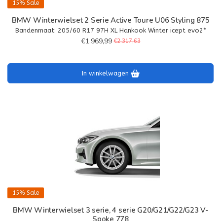
15%
Sale
BMW Winterwielset 2 Serie Active Toure U06 Styling 875
Bandenmaat: 205/60 R17 97H XL Hankook Winter icept evo2*
€1.969,99
€2.317,63
In winkelwagen
15%
Sale
BMW Winterwielset 3 serie, 4 serie G20/G21/G22/G23 V-
Spoke 778