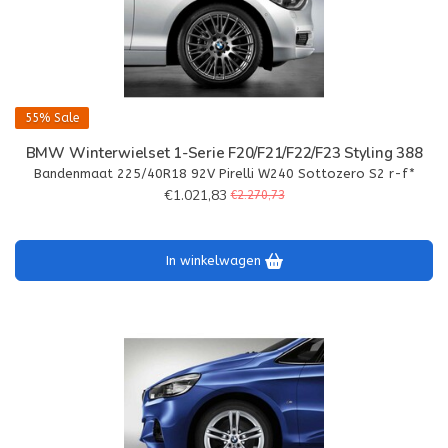
55%
Sale
BMW Winterwielset 1-Serie F20/F21/F22/F23 Styling 388
Bandenmaat 225/40R18 92V Pirelli W240 Sottozero S2 r-f*
€1.021,83
€2.270,73
In winkelwagen