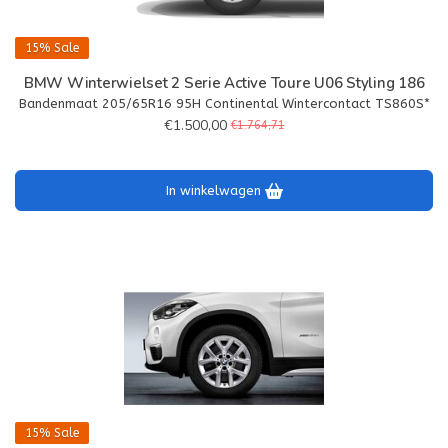
15%
Sale
BMW Winterwielset 2 Serie Active Toure U06 Styling 186
Bandenmaat 205/65R16 95H Continental Wintercontact TS860S*
€1.500,00
€1.764,71
In winkelwagen
15%
Sale