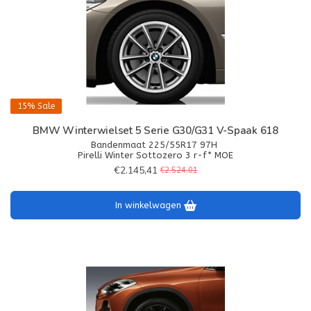
15%
Sale
BMW Winterwielset 5 Serie G30/G31 V-Spaak 618
Bandenmaat 225/55R17 97H
Pirelli Winter Sottozero 3 r-f* MOE
€2.145,41
€2.524,01
In winkelwagen