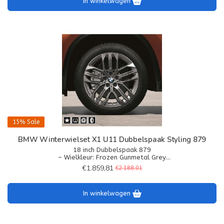
In winkelwagen
15%
Sale
BMW Winterwielset X1 U11 Dubbelspaak Styling 879
18 inch Dubbelspaak 879
– Wielkleur: Frozen Gunmetal Grey
– Wielafmetingen: 6,5Jx18
€1.859,81
€2.188,01
– Bandenmaat: 205/60R18 99H XL
In winkelwagen