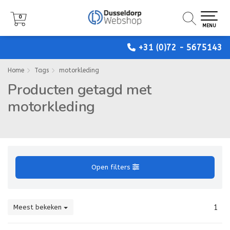
0
0
0
MENU
MENU
MENU
+31 (0)72 - 5675143
Home
Tags
motorkleding
Producten getagd met
motorkleding
Open filters
Meest bekeken
1